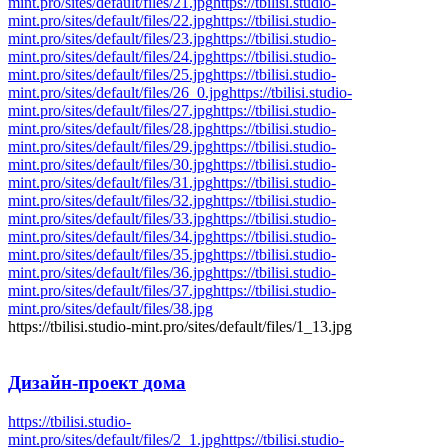
mint.pro/sites/default/files/21.jpg
https://tbilisi.studio-
mint.pro/sites/default/files/22.jpg
https://tbilisi.studio-
mint.pro/sites/default/files/23.jpg
https://tbilisi.studio-
mint.pro/sites/default/files/24.jpg
https://tbilisi.studio-
mint.pro/sites/default/files/25.jpg
https://tbilisi.studio-
mint.pro/sites/default/files/26_0.jpg
https://tbilisi.studio-
mint.pro/sites/default/files/27.jpg
https://tbilisi.studio-
mint.pro/sites/default/files/28.jpg
https://tbilisi.studio-
mint.pro/sites/default/files/29.jpg
https://tbilisi.studio-
mint.pro/sites/default/files/30.jpg
https://tbilisi.studio-
mint.pro/sites/default/files/31.jpg
https://tbilisi.studio-
mint.pro/sites/default/files/32.jpg
https://tbilisi.studio-
mint.pro/sites/default/files/33.jpg
https://tbilisi.studio-
mint.pro/sites/default/files/34.jpg
https://tbilisi.studio-
mint.pro/sites/default/files/35.jpg
https://tbilisi.studio-
mint.pro/sites/default/files/36.jpg
https://tbilisi.studio-
mint.pro/sites/default/files/37.jpg
https://tbilisi.studio-
mint.pro/sites/default/files/38.jpg
https://tbilisi.studio-mint.pro/sites/default/files/1_13.jpg
Дизайн-проект
дома
https://tbilisi.studio-
mint.pro/sites/default/files/2_1.jpg
https://tbilisi.studio-