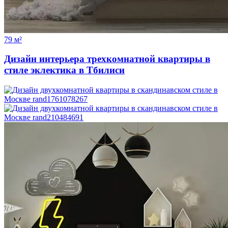
79 м²
Дизайн интерьера трехкомнатной квартиры в
стиле эклектика в Тбилиси