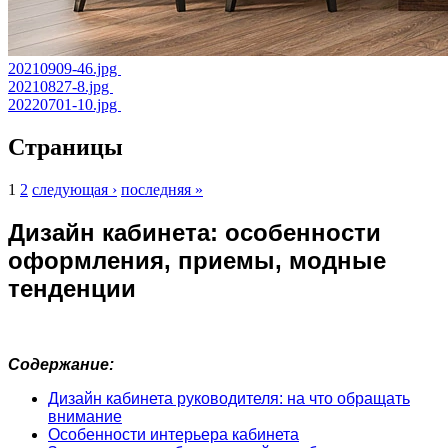
20210909-46.jpg
20210827-8.jpg
20220701-10.jpg
Страницы
1
2
следующая ›
последняя »
Дизайн кабинета: особенности
оформления, приемы, модные
тенденции
Содержание:
Дизайн кабинета руководителя: на что обращать
внимание
Особенности интерьера кабинета