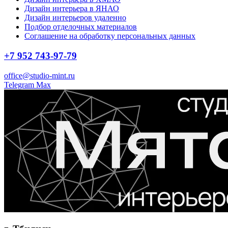
Дизайн интерьера в ЯНАО
Дизайн интерьеров удаленно
Подбор отделочных материалов
Соглашение на обработку персональных данных
+7 952 743-97-79
office@studio-mint.ru
Telegram
Max