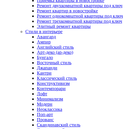
Приемка квартиры в новостройке
Ремонт двухкомнатной квартиры под ключ
Ремонт квартир в новостройке
Ремонт однокомнатной квартиры под ключ
Ремонт трехкомнатной квартиры под ключ
Элитный ремонт квартиры
Стили в интерьере
Авангард
Ампир
Английский стиль
Арт-деко (ар-деко)
Бунгало
Восточный стиль
Джапанди
Кантри
Классический стиль
Конструктивизм
Контемпорари
Лофт
Минимализм
Модерн
Неоклассика
Поп-арт
Прованс
Скандинавский стиль