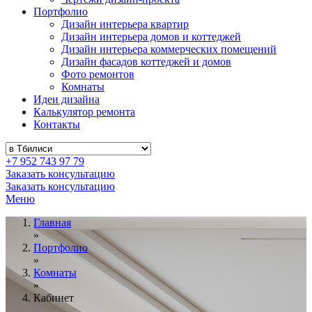
Портфолио
Дизайн интерьера квартир
Дизайн интерьера домов и коттеджей
Дизайн интерьера коммерческих помещений
Дизайн фасадов коттеджей и домов
Фото ремонтов
Комнаты
Идеи дизайна
Калькулятор ремонта
Контакты
+7 952 743 97 79
Заказать консультацию
Заказать консультацию
Меню
Главная
»
Портфолио
»
Комнаты
»
Кабинет