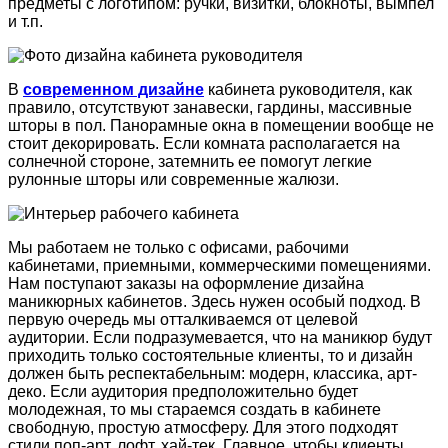
предметы с логотипом: ручки, визитки, блокноты, вымпел
и т.п.
В
современном дизайне
кабинета руководителя, как
правило, отсутствуют занавески, гардины, массивные
шторы в пол. Панорамные окна в помещении вообще не
стоит декорировать. Если комната располагается на
солнечной стороне, затемнить ее помогут легкие
рулонные шторы или современные жалюзи.
Мы работаем не только с офисами, рабочими
кабинетами, приемными, коммерческими помещениями.
Нам поступают заказы на оформление дизайна
маникюрных кабинетов. Здесь нужен особый подход. В
первую очередь мы отталкиваемся от целевой
аудитории. Если подразумевается, что на маникюр будут
приходить только состоятельные клиенты, то и дизайн
должен быть респектабельным: модерн, классика, арт-
деко. Если аудитория предположительно будет
молодежная, то мы стараемся создать в кабинете
свободную, простую атмосферу. Для этого подходят
стили поп-арт, лофт, хай-тек. Главное, чтобы клиенты,